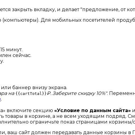
тся закрыть вкладку, и делает "предложение, от кот
шью (компьютеры). Для мобильных посетителей проду
15 минут.
млен сейчас.
у.
или баннер внизу экрана.
ара на
₽. Заберите скидку 10%"
. Перемен
{{cartTotal}}
е
.
аза» включите секцию
«Условие по данным сайта»
и
сть товары в корзине, а не всем уходящим подряд. См
олнительно ограничьте показ страницами корзины
и, ваш сайт должен передавать данные корзины в 