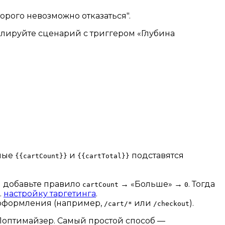
орого невозможно отказаться".
блируйте сценарий с триггером «Глубина
ные
и
подставятся
{{cartCount}}
{{cartTotal}}
 добавьте правило
→ «Больше» →
. Тогда
cartCount
0
.
настройку таргетинга
.
/оформления (например,
или
).
/cart/*
/checkout
Поптимайзер. Самый простой способ —