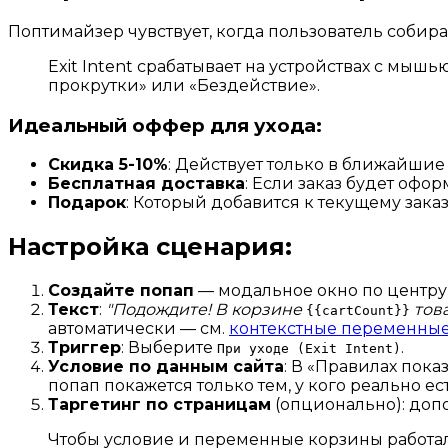
Поптимайзер чувствует, когда пользователь собирае
Exit Intent срабатывает на устройствах с мы
прокрутки» или «Бездействие».
Идеальный оффер для ухода:
Скидка 5-10%
: Действует только в ближайшие 
Бесплатная доставка
: Если заказ будет офор
Подарок
: Который добавится к текущему заказ
Настройка сценария:
Создайте попап
— модальное окно по центру 
Текст
:
"Подождите! В корзине
тов
{{cartCount}}
автоматически — см.
контекстные переменны
Триггер
: Выберите
.
При уходе (Exit Intent)
Условие по данным сайта
: В «Правилах пок
попап покажется только тем, у кого реально е
Таргетинг по страницам
(опционально): доп
Чтобы условие и переменные корзины работал