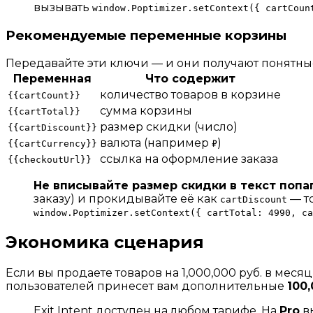
вызывать
window.Poptimizer.setContext({ cartCoun
Рекомендуемые переменные корзины
Передавайте эти ключи — и они получают понятны
Переменная
Что содержит
количество товаров в корзине
{{cartCount}}
сумма корзины
{{cartTotal}}
размер скидки (число)
{{cartDiscount}}
валюта (например
)
{{cartCurrency}}
₽
ссылка на оформление заказа
{{checkoutUrl}}
Не вписывайте размер скидки в текст попа
заказу) и прокидывайте её как
— то
cartDiscount
window.Poptimizer.setContext({ cartTotal: 4990, ca
Экономика сценария
Если вы продаете товаров на 1,000,000 руб. в мес
пользователей принесет вам дополнительные
100,
Exit Intent доступен на любом тарифе. На
Pro
вы