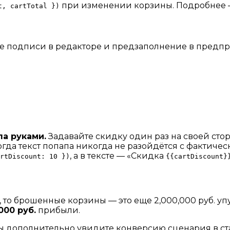
при изменении корзины. Подробнее 
t, cartTotal })
е подписи в редакторе и предзаполнение в предпр
па руками.
Задавайте скидку один раз на своей стор
гда текст попапа никогда не разойдётся с фактиче
, а в тексте — «Скидка
rtDiscount: 10 })
{{cartDiscount}
яц, то брошенные корзины — это еще 2,000,000 руб. 
000 руб.
прибыли.
 дополнительно увидите конверсию сценария в ста