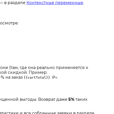
— в разделе
Контекстные переменные
.
осмотре:
оне (там, где она реально применяется к
ской скидкой. Пример:
% на заказ
₽».
}
{{cartTotal}}
упущенной выгоды. Возврат даже
5%
таких
тистике и все собранные заявки в разделе