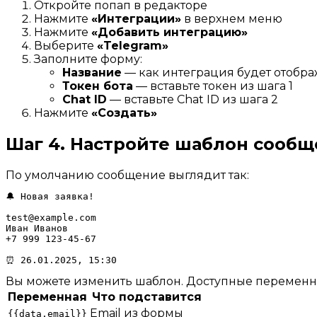
Откройте попап в редакторе
Нажмите
«Интеграции»
в верхнем меню
Нажмите
«Добавить интеграцию»
Выберите
«Telegram»
Заполните форму:
Название
— как интеграция будет отобра
Токен бота
— вставьте токен из шага 1
Chat ID
— вставьте Chat ID из шага 2
Нажмите
«Создать»
Шаг 4. Настройте шаблон сооб
По умолчанию сообщение выглядит так:
🔔 Новая заявка!

test@example.com

Иван Иванов

+7 999 123-45-67

Вы можете изменить шаблон. Доступные переменн
Переменная
Что подставится
Email из формы
{{data.email}}