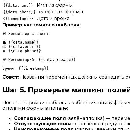
Имя из формы
{{data.name}}
Телефон из формы
{{data.phone}}
Дата и время
{{timestamp}}
Пример кастомного шаблона:
🎯 Новый лид с сайта!

👤 {{data.name}}

📧 {{data.email}}

📱 {{data.phone}}

💬 Комментарий: {{data.message}}

Совет:
Названия переменных должны совпадать с
Шаг 5. Проверьте маппинг поле
После настройки шаблона сообщения внизу формы
с полями формы в попапе:
Совпадающие поля
(зелёная точка) — перем
Отсутствующие поля
(оранжевое предупрежде
Неиспользуемые поля
(сворачиваемый список