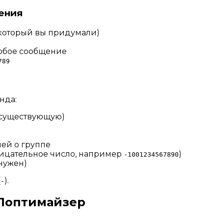
ения
, который вы придумали)
любое сообщение
789
нда:
е существующую)
ей о группе
трицательное число, например
)
-1001234567890
нужен)
(
).
-
 Поптимайзер