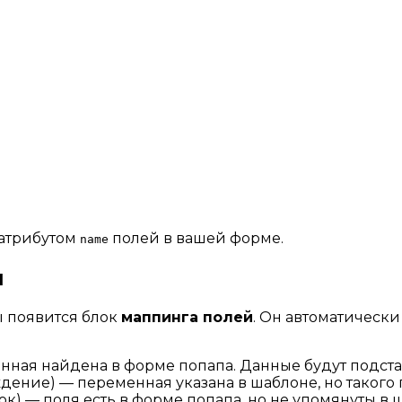
 атрибутом
полей в вашей форме.
name
й
 появится блок
маппинга полей
. Он автоматическ
енная найдена в форме попапа. Данные будут подст
ние) — переменная указана в шаблоне, но такого п
) — поля есть в форме попапа, но не упомянуты в 