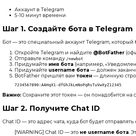
Аккаунт в Telegram
5-10 минут времени
Шаг 1. Создайте бота в Telegram
Бот — это специальный аккаунт Telegram, который 
Откройте Telegram и найдите
@BotFather
(офи
Отправьте команду
/newbot
Придумайте
имя бота
(например, «Уведомлени
Придумайте
username бота
— должен заканч
BotFather пришлёт вам
токен
— длинную стро
Важно:
Сохраните этот токен — он понадобится на
Шаг 2. Получите Chat ID
Chat ID — это адрес чата, куда бот будет отправля
[!WARNING] Chat ID — это
не username бота
. 