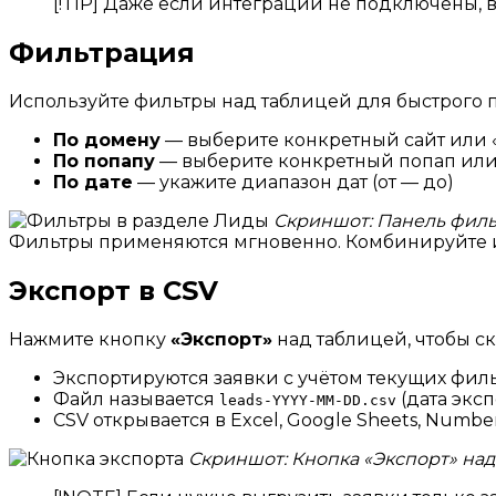
[!TIP] Даже если интеграции не подключены, в
Фильтрация
Используйте фильтры над таблицей для быстрого п
По домену
— выберите конкретный сайт или 
По попапу
— выберите конкретный попап или
По дате
— укажите диапазон дат (от — до)
Скриншот: Панель филь
Фильтры применяются мгновенно. Комбинируйте их
Экспорт в CSV
Нажмите кнопку
«Экспорт»
над таблицей, чтобы ск
Экспортируются заявки с учётом текущих фил
Файл называется
(дата эксп
leads-YYYY-MM-DD.csv
CSV открывается в Excel, Google Sheets, Numb
Скриншот: Кнопка «Экспорт» над