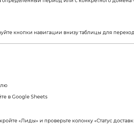
за определённый период или с конкретного домена 
ьзуйте кнопки навигации внизу таблицы для перехо
елю
е в Google Sheets
кройте «Лиды» и проверьте колонку «Статус доставк