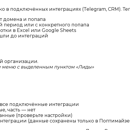
ко в подключённых интеграциях (Telegram, CRM). Те
т домена и попапа
й период или с конкретного попапа
тки в Excel или Google Sheets
ошли до интеграций
й организации.
е меню с выделенным пунктом «Лиды»
 все подключённые интеграции
е, часть — нет
анные (проверьте настройки)
нтеграции (данные сохранены только в Поптимайзе