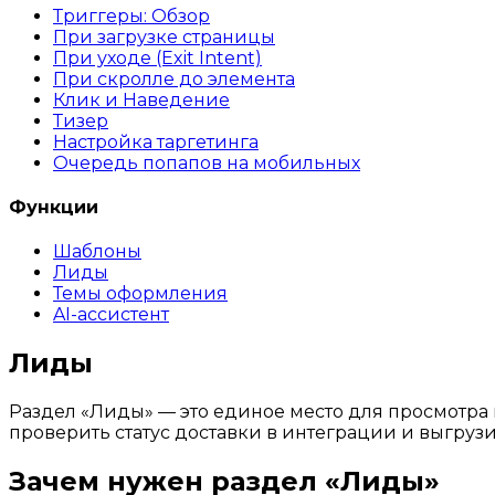
Триггеры: Обзор
При загрузке страницы
При уходе (Exit Intent)
При скролле до элемента
Клик и Наведение
Тизер
Настройка таргетинга
Очередь попапов на мобильных
Функции
Шаблоны
Лиды
Темы оформления
AI-ассистент
Лиды
Раздел «Лиды» — это единое место для просмотра 
проверить статус доставки в интеграции и выгрузит
Зачем нужен раздел «Лиды»