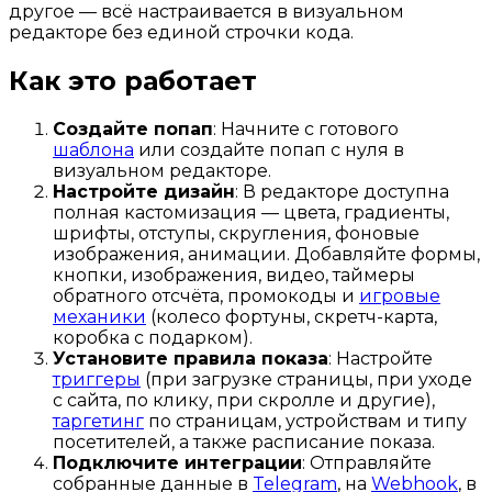
другое — всё настраивается в визуальном
редакторе без единой строчки кода.
Как это работает
Создайте попап
: Начните с готового
шаблона
или создайте попап с нуля в
визуальном редакторе.
Настройте дизайн
: В редакторе доступна
полная кастомизация — цвета, градиенты,
шрифты, отступы, скругления, фоновые
изображения, анимации. Добавляйте формы,
кнопки, изображения, видео, таймеры
обратного отсчёта, промокоды и
игровые
механики
(колесо фортуны, скретч-карта,
коробка с подарком).
Установите правила показа
: Настройте
триггеры
(при загрузке страницы, при уходе
с сайта, по клику, при скролле и другие),
таргетинг
по страницам, устройствам и типу
посетителей, а также расписание показа.
Подключите интеграции
: Отправляйте
собранные данные в
Telegram
, на
Webhook
, в