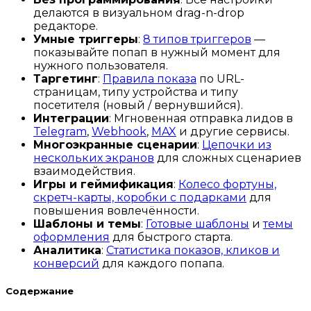
делаются в визуальном drag-n-drop
редакторе.
Умные триггеры
:
8 типов триггеров
—
показывайте попап в нужный момент для
нужного пользователя.
Таргетинг
:
Правила показа
по URL-
страницам, типу устройства и типу
посетителя (новый / вернувшийся).
Интеграции
: Мгновенная отправка лидов в
Telegram
,
Webhook
,
MAX
и другие сервисы.
Многоэкранные сценарии
:
Цепочки из
нескольких экранов
для сложных сценариев
взаимодействия.
Игры и геймификация
:
Колесо фортуны,
скретч-карты, коробки с подарками
для
повышения вовлечённости.
Шаблоны и темы
:
Готовые шаблоны
и
темы
оформления
для быстрого старта.
Аналитика
:
Статистика показов, кликов и
конверсий
для каждого попапа.
Содержание