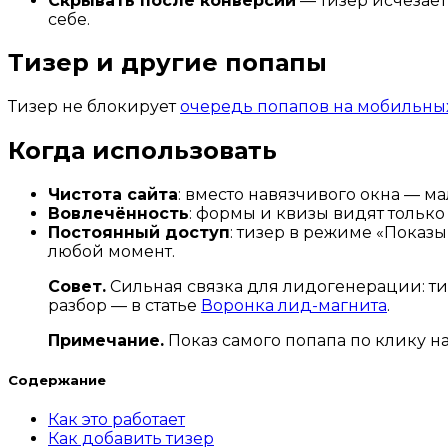
Скрывать после конверсии
— тизер исчезает
себе.
Тизер и другие попапы
Тизер не блокирует
очередь попапов на мобильны
Когда использовать
Чистота сайта
: вместо навязчивого окна — м
Вовлечённость
: формы и квизы видят тольк
Постоянный доступ
: тизер в режиме «Показ
любой момент.
Совет.
Сильная связка для лидогенерации: тиз
разбор — в статье
Воронка лид-магнита
.
Примечание.
Показ самого попапа по клику н
Содержание
Как это работает
Как добавить тизер