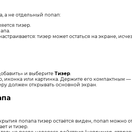
, а не отдельный попап:
яется тизер.
апа.
астраивается: тизер может остаться на экране, исче
Добавить» и выберите
Тизер
.
р, иконка или картинка. Держите его компактным — 
зеру должен открывать основной экран.
апа
крытия попапа тизер остаётся виден, попап можно о
ет и тизер.