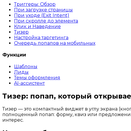
Триггеры: Обзор
При загрузке страницы
При уходе (Exit Intent)
При скролле до элемента
Клик и Наведение
Тизер
Настройка таргетинга
Очередь попапов на мобильных
Функции
Шаблоны
Лиды
Темы оформления
AI-ассистент
Тизер: попап, который открывае
Тизер — это компактный виджет в углу экрана (кно
полноценный попап: форму, квиз или предложение.
интерес.