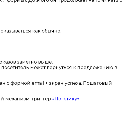
ки формы). До этого он продолжает напоминать о
показываться как обычно.
оказов заметно выше.
 — посетитель может вернуться к предложению в
ан с формой email + экран успеха. Пошаговый
ой механизм: триггер
«По клику»
.