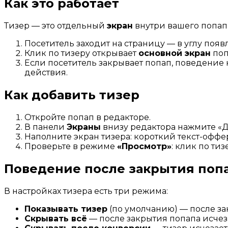
Как это работает
Тизер — это отдельный
экран
внутри вашего попапа
Посетитель заходит на страницу — в углу появл
Клик по тизеру открывает
основной экран
поп
Если посетитель закрывает попап, поведение н
действия.
Как добавить тизер
Откройте попап в редакторе.
В панели
Экраны
внизу редактора нажмите «
Наполните экран тизера: короткий текст-оффе
Проверьте в режиме
«Просмотр»
: клик по ти
Поведение после закрытия поп
В настройках тизера есть три режима:
Показывать тизер
(по умолчанию) — после за
Скрывать всё
— после закрытия попапа исчеза