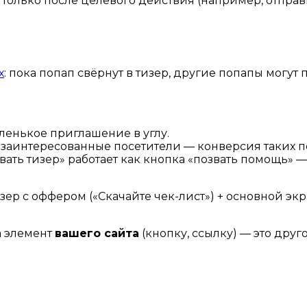
 только после целевого действия (например, отправ
х
: пока попап свёрнут в тизер, другие попапы могут 
аленькое приглашение в углу.
о заинтересованные посетители — конверсия таких п
ывать тизер» работает как кнопка «позвать помощь»
ер с оффером («Скачайте чек-лист») + основной экр
а элемент
вашего сайта
(кнопку, ссылку) — это друг