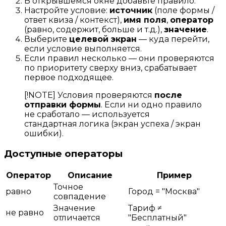
В открывшемся окне добавьте правило.
Настройте условие:
источник
(поле формы /
ответ квиза / контекст),
имя поля
,
оператор
(равно, содержит, больше и т.д.),
значение
.
Выберите
целевой экран
— куда перейти,
если условие выполняется.
Если правил несколько — они проверяются
по приоритету сверху вниз, срабатывает
первое подходящее.
[!NOTE] Условия проверяются
после
отправки формы
. Если ни одно правило
не сработало — используется
стандартная логика (экран успеха / экран
ошибки).
Доступные операторы
Оператор
Описание
Пример
Точное
равно
Город = "Москва"
совпадение
Значение
Тариф ≠
не равно
отличается
"Бесплатный"