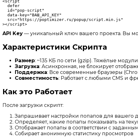
<script

  defer

  id="pop-script"

  data-key="ВАШ_API_KEY"

  src="https://poptimizer.ru/popup/script.min.js"

API Key
— уникальный ключ вашего проекта. Вы мож
Характеристики Скрипта
Размер
: ~135 КБ по сети (gzip). Тяжёлые мо
Загрузка
: Асинхронная, не блокирует отобра
Поддержка
: Все современные браузеры (Chrome,
Совместимость
: Работает с любыми CMS и фре
Как это Работает
После загрузки скрипт:
Запрашивает настройки попапов для вашего 
Определяет, какие попапы показывать на тек
Отображает попапы в соответствии с заданны
Собирает анонимную статистику просмотров