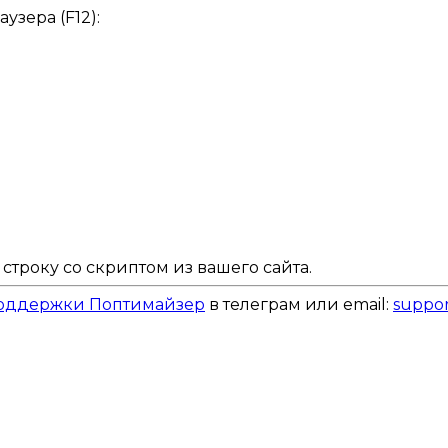
узера (F12):
строку со скриптом из вашего сайта.
поддержки Поптимайзер
в телеграм или email:
suppor