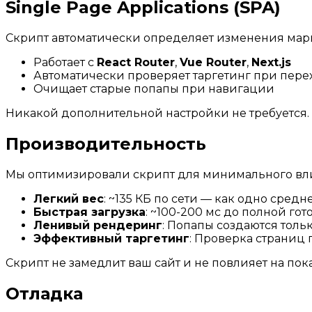
Single Page Applications (SPA)
Скрипт автоматически определяет изменения марш
Работает с
React Router
,
Vue Router
,
Next.js
Автоматически проверяет таргетинг при пер
Очищает старые попапы при навигации
Никакой дополнительной настройки не требуется.
Производительность
Мы оптимизировали скрипт для минимального вли
Легкий вес
: ~135 КБ по сети — как одно сред
Быстрая загрузка
: ~100-200 мс до полной гот
Ленивый рендеринг
: Попапы создаются тол
Эффективный таргетинг
: Проверка страниц
Скрипт не замедлит ваш сайт и не повлияет на показ
Отладка