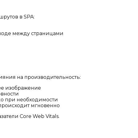
рутов в SPA:
еходе между страницами
яния на производительность:
нее изображение
овности
ько при необходимости
 происходит мгновенно
атели Core Web Vitals.