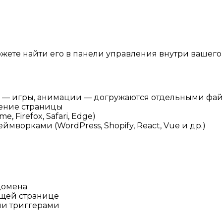
ете найти его в панели управления внутри вашего 
дули — игры, анимации — догружаются отдельными фа
жение страницы
 Firefox, Safari, Edge)
ймворками (WordPress, Shopify, React, Vue и др.)
домена
ущей странице
ми триггерами