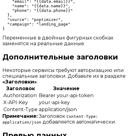
    "email": "{{data.email}}",

    "name": "{{data.name}}",

    "phone": "{{data.phone}}"

  },

  "source": "poptimizer",

  "campaign": "landing_page"

Переменные в двойных фигурных скобках
заменятся на реальные данные.
Дополнительные заголовки
Некоторые сервисы требуют авторизацию или
специальные заголовки. Добавьте их в разделе
«Заголовки»
:
Заголовок
Значение
Authorization
Bearer your-api-token
X-API-Key
your-api-key
Content-Type
application/json
Примечание:
Заголовок
Content-Type:
добавляется автоматически.
application/json
Превью данных