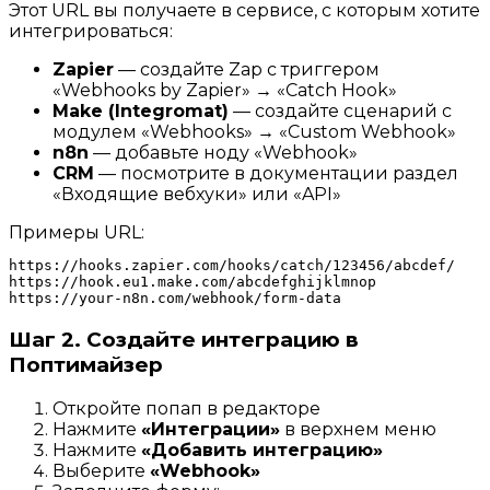
Этот URL вы получаете в сервисе, с которым хотите
интегрироваться:
Zapier
— создайте Zap с триггером
«Webhooks by Zapier» → «Catch Hook»
Make (Integromat)
— создайте сценарий с
модулем «Webhooks» → «Custom Webhook»
n8n
— добавьте ноду «Webhook»
CRM
— посмотрите в документации раздел
«Входящие вебхуки» или «API»
Примеры URL:
https://hooks.zapier.com/hooks/catch/123456/abcdef/

https://hook.eu1.make.com/abcdefghijklmnop

Шаг 2. Создайте интеграцию в
Поптимайзер
Откройте попап в редакторе
Нажмите
«Интеграции»
в верхнем меню
Нажмите
«Добавить интеграцию»
Выберите
«Webhook»