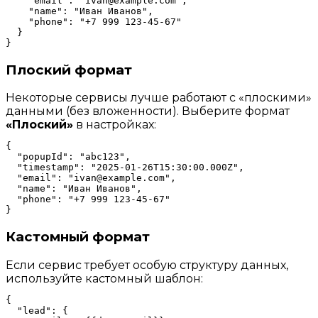
    "email": "ivan@example.com",

    "name": "Иван Иванов",

    "phone": "+7 999 123-45-67"

  }

Плоский формат
Некоторые сервисы лучше работают с «плоскими»
данными (без вложенности). Выберите формат
«Плоский»
в настройках:
{

  "popupId": "abc123",

  "timestamp": "2025-01-26T15:30:00.000Z",

  "email": "ivan@example.com",

  "name": "Иван Иванов",

  "phone": "+7 999 123-45-67"

Кастомный формат
Если сервис требует особую структуру данных,
используйте кастомный шаблон:
{

  "lead": {
